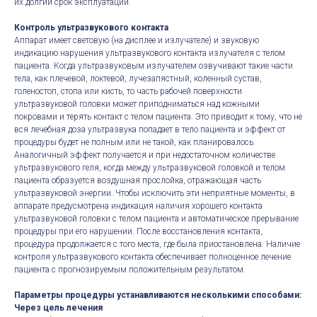
их долгий срок эксплуатации.
Контроль ультразвукового контакта
Аппарат имеет световую (на дисплее и излучателе) и звуковую
индикацию нарушения ультразвукового контакта излучателя с телом
пациента. Когда ультразвуковым излучателем озвучивают такие части
тела, как плечевой, локтевой, лучезапястный, коленный сустав,
голеностоп, стопа или кисть, то часть рабочей поверхности
ультразвуковой головки может приподниматься над кожными
покровами и терять контакт с телом пациента. Это приводит к тому, что не
вся лечебная доза ультразвука попадает в тело пациента и эффект от
процедуры будет не полным или не такой, как планировалось.
Аналогичный эффект получается и при недостаточном количестве
ультразвукового геля, когда между ультразвуковой головкой и телом
пациента образуется воздушная прослойка, отражающая часть
ультразвуковой энергии. Чтобы исключить эти неприятные моменты, в
аппарате предусмотрена индикация наличия хорошего контакта
ультразвуковой головки с телом пациента и автоматическое прерывание
процедуры при его нарушении. После восстановления контакта,
процедура продолжается с того места, где была приостановлена. Наличие
контроля ультразвукового контакта обеспечивает полноценное лечение
пациента с прогнозируемым положительным результатом.
Параметры процедуры устанавливаются несколькими способами:
Через цель лечения