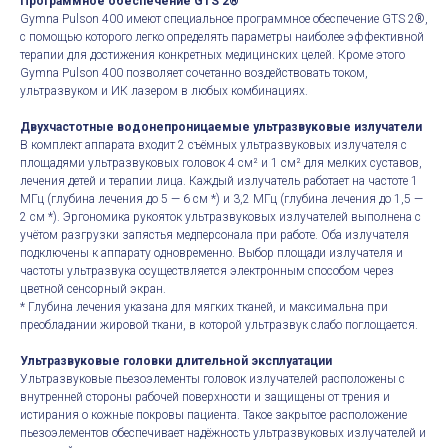
Программное обеспечение GTS 2®
Gymna Pulson 400 имеют специальное программное обеспечение GTS 2®,
с помощью которого легко определять параметры наиболее эффективной
терапии для достижения конкретных медицинских целей. Кроме этого
Gymna Pulson 400 позволяет сочетанно воздействовать током,
ультразвуком и ИК лазером в любых комбинациях.
Двухчастотные водонепроницаемые ультразвуковые излучатели
В комплект аппарата входит 2 съёмных ультразвуковых излучателя с
площадями ультразвуковых головок 4 см² и 1 см² для мелких суставов,
лечения детей и терапии лица. Каждый излучатель работает на частоте 1
МГц (глубина лечения до 5 — 6 см *) и 3,2 МГц (глубина лечения до 1,5 —
2 см *). Эргономика рукояток ультразвуковых излучателей выполнена с
учётом разгрузки запястья медперсонала при работе. Оба излучателя
подключены к аппарату одновременно. Выбор площади излучателя и
частоты ультразвука осуществляется электронным способом через
цветной сенсорный экран.
* Глубина лечения указана для мягких тканей, и максимальна при
преобладании жировой ткани, в которой ультразвук слабо поглощается.
Ультразвуковые головки длительной эксплуатации
Ультразвуковые пьезоэлементы головок излучателей расположены с
внутренней стороны рабочей поверхности и защищены от трения и
истирания о кожные покровы пациента. Такое закрытое расположение
пьезоэлементов обеспечивает надёжность ультразвуковых излучателей и