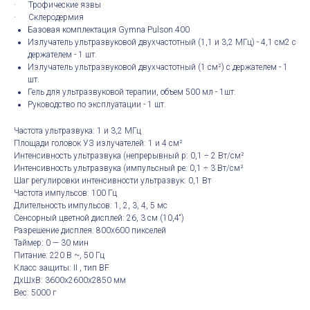
· Трофические язвы
· Склеродермия
Базовая комплектация Gymna Pulson 400
Излучатель ультразвуковой двухчастотный (1,1 и 3,2 МГц) - 4,1 см2 с
держателем - 1 шт.
Излучатель ультразвуковой двухчастотный (1 см²) с держателем - 1
шт.
Гель для ультразвуковой терапии, объем 500 мл - 1шт.
Руководство по эксплуатации - 1 шт.
Частота ультразвука: 1 и 3,2 МГц
Площади головок УЗ излучателей: 1 и 4 см²
Интенсивность ультразвука (непрерывный р: 0,1 ÷ 2 Вт/см²
Интенсивность ультразвука (импульсный ре: 0,1 ÷ 3 Вт/см²
Шаг регулировки интенсивности ультразвук: 0,1 Вт
Частота импульсов: 100 Гц
Длительность импульсов: 1, 2, 3, 4, 5 мс
Сенсорный цветной дисплей: 26, 3 см (10,4“)
Разрешение дисплея: 800х600 пикселей
Таймер: 0 — 30 мин
Питание: 220 В ~, 50 Гц
Класс защиты: II , тип BF
ДxШxВ: 3600x2600x2850 мм
Вес: 5000 г