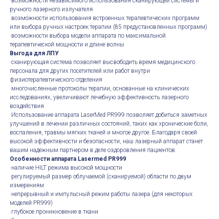
·возможности независимого использования сканирующей системы и
ручного лазерного излучателя
·возможности использования встроенных терапевтических программ
или выбора ручных настроек терапии (85 предустановленных программ)
·возможности выбора модели аппарата по максимальной
терапевтической мощности и длине волны
Выгода для ЛПУ
·сканирующая система позволяет высвободить время медицинского
персонала для других посетителей или работ внутри
физиотерапевтического отделения
·многочисленные протоколы терапии, основанные на клинических
исследованиях, увеличивают лечебную эффективность лазерного
воздействия
·Использование аппарата LaserMed PR999 позволяет добиться заметных
улучшений в лечении различных состояний, таких как хронические боли,
воспаления, травмы мягких тканей и многое другое. Благодаря своей
высокой эффективности и безопасности, наш лазерный аппарат станет
вашим надежным партнером в деле оздоровления пациентов.
Особенности аппарата Lasermed PR999
·наличие HILT режима высокой мощности
·регулируемый размер облучаемой (сканируемой) области по двум
измерениям
·непрерывный и импульсный режим работы лазера (для некоторых
моделей PR999)
·глубокое проникновение в ткани