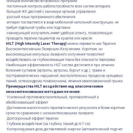
·большое количество встроенных программ
·постоянный контроль работоспособности всех систем аппарата.
·большой ЖК дисплей с минимум органов управления
·русский язык программного обеспечения
·аппарат поставляется в виде мобильной напольной конструкции, не
требует отдельной тумбы или подставки
·сканирующий излучатель имеет удобную штангу, позволяющую
проводить терапию пациентов на кушетке или кресле
HILT (High Intensity Laser Therapy)
можно перевести как Терапия
Высокоинтенсивным Лазерным Излучением. Короткие, но
высокомощные импульсы лазерного излучения позволяют
воздействовать на глубоколежащие ткани без опасности перегрева.
Наибольшая эффективность HILT систем достигается при лечении
болезней суставов (артриты, артрозы, бурсит и др.), травм и
посттравматических нарушений, воспалительных процессов хрящевых
тканей, остеохондроза позвоночника, лечения межпозвоночной грыжи.
Преимущества HILT воздействия над классическими
низкоинтенсивными методами лечения:
·Усиленный противовоспалительный, противоотечный и
обезболивающий эффект
·Достижение аналогичного терапевтического результата в более короткие
сроки по сравнению с низкоинтенсивными лазерапи
·Долгосрочный эффект терапии
·Глубокое воздействие (на глубину тканей до 6-7 см)
·Контролируемая доза доставляемой энергии (автоматический подсчет