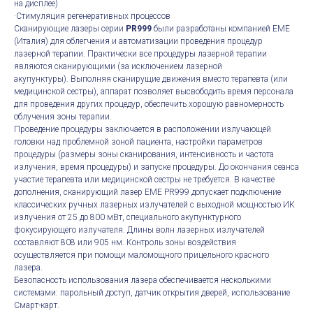
на дисплее)
·Стимуляция регенеративных процессов
Сканирующие лазеры серии
PR999
были разработаны компанией EME
(Италия) для облегчения и автоматизации проведения процедур
лазерной терапии. Практически все процедуры лазерной терапии
являются сканирующими (за исключением лазерной
акупунктуры). Выполняя сканирущие движения вместо терапевта (или
медицинской сестры), аппарат позволяет высвободить время персонала
для проведения других процедур, обеспечить хорошую равномерность
облучения зоны терапии.
Проведение процедуры заключается в расположении излучающей
головки над проблемной зоной пациента, настройки параметров
процедуры (размеры зоны сканирования, интенсивность и частота
излучения, время процедуры) и запуске процедуры. До окончания сеанса
участие терапевта или медицинской сестры не требуется. В качестве
дополнения, сканирующий лазер EME PR999 допускает подключение
классических ручных лазерных излучателей с выходной мощностью ИК
излучения от 25 до 800 мВт, специального акупунктурного
фокусирующего излучателя. Длины волн лазерных излучателей
составляют 808 или 905 нм. Контроль зоны воздействия
осуществляется при помощи маломощного прицельного красного
лазера.
Безопасность использования лазера обеспечивается несколькими
системами: парольный доступ, датчик открытия дверей, использование
Смарт-карт.