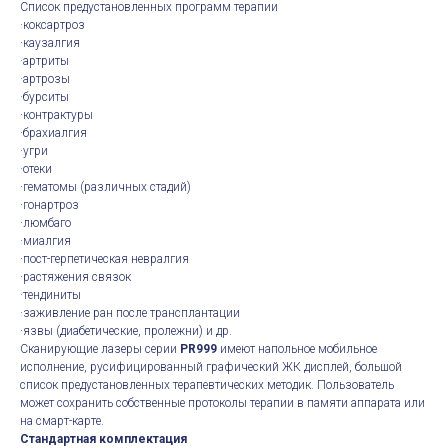
Список предустановленных программ терапии
·коксартроз
·каузалгия
·артриты
·артрозы
·бурситы
·контрактуры
·брахиалгия
·угри
·отеки
·гематомы (различных стадий)
·гонартроз
·люмбаго
·миалгия
·пост-герпетическая невралгия
·растяжения связок
·тендиниты
·заживление ран после трансплантации
·язвы (диабетические, пролежни) и др.
Сканирующие лазеры серии
PR999
имеют напольное мобильное
исполнение, русифицированный графический ЖК дисплей, большой
список предустановленных терапевтических методик. Пользователь
может сохранить собственные протоколы терапии в памяти аппарата или
на cмарт-карте.
Стандартная комплектация