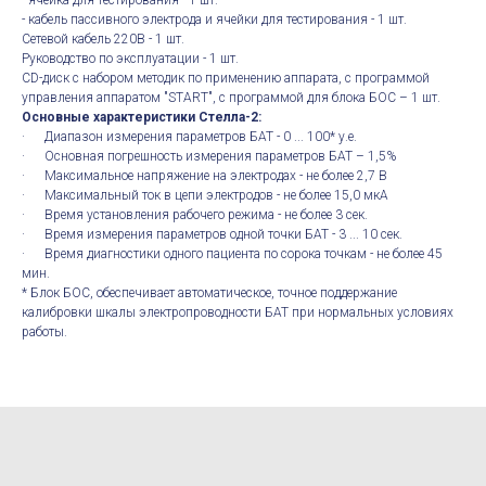
- ячейка для тестирования - 1 шт.
- кабель пассивного электрода и ячейки для тестирования - 1 шт.
Сетевой кабель 220В - 1 шт.
Руководство по эксплуатации - 1 шт.
CD-диск с набором методик по применению аппарата, с программой
управления аппаратом "START", с программой для блока БОС – 1 шт.
Основные характеристики Стелла-2:
· Диапазон измерения параметров БАТ - 0 ... 100* у.е.
· Основная погрешность измерения параметров БАТ – 1,5%
· Максимальное напряжение на электродах - не более 2,7 В
· Максимальный ток в цепи электродов - не более 15,0 мкА
· Время установления рабочего режима - не более 3 сек.
· Время измерения параметров одной точки БАТ - 3 ... 10 сек.
· Время диагностики одного пациента по сорока точкам - не более 45
мин.
* Блок БОС, обеспечивает автоматическое, точное поддержание
калибровки шкалы электропроводности БАТ при нормальных условиях
работы.