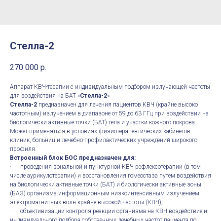
Стелла-2
270 000
р.
Аппарат КВЧ-терапии с индивидуальным подбором излучающей частоты
для воздействия на БАТ «
Стелла-2
»
Стелла-2
предназначен для лечения пациентов КВЧ (крайне высоко
частотным) излучением в диапазоне от 59 до 63 ГГц при воздействии на
биологически активные точки (БАТ) тела и участки кожного покрова.
Может применяться в условиях физиотерапевтических кабинетов
клиник, больниц и лечебно-профилактических учреждений широкого
профиля.
Встроенный блок БОС предназначен для:
· проведения зональной и пунктурной КВЧ рефлексотерапии (в том
числе аурикулотерапии) и восстановления гомеостаза путем воздействия
на биологически активные точки (БАТ) и биологически активные зоны
(БАЗ) организма информационным низкоинтенсивным излучением
электромагнитных волн крайне высокой частоты (КВЧ);
· объективизации контроля реакции организма на КВЧ воздействие и
индивидуального подбора собственных лечебных частот пациента по