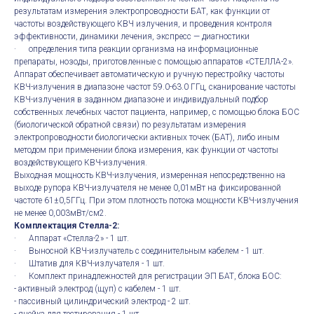
результатам измерения электропроводности БАТ, как функции от
частоты воздействующего КВЧ излучения, и проведения контроля
эффективности, динамики лечения, экспресс — диагностики
· определения типа реакции организма на информационные
препараты, нозоды, приготовленные с помощью аппаратов «СТЕЛЛА-2».
Аппарат обеспечивает автоматическую и ручную перестройку частоты
КВЧ-излучения в диапазоне частот 59.0-63.0 ГГц, сканирование частоты
КВЧ-излучения в заданном диапазоне и индивидуальный подбор
собственных лечебных частот пациента, например, с помощью блока БОС
(биологической обратной связи) по результатам измерения
электропроводности биологически активных точек (БАТ), либо иным
методом при применении блока измерения, как функции от частоты
воздействующего КВЧ-излучения.
Выходная мощность КВЧ-излучения, измеренная непосредственно на
выходе рупора КВЧ-излучателя не менее 0,01мВт на фиксированной
частоте 61±0,5ГГц. При этом плотность потока мощности КВЧ-излучения
не менее 0,003мВт/см2.
Комплектация Стелла-2:
· Аппарат «Стелла-2» - 1 шт.
· Выносной КВЧ-излучатель с соединительным кабелем - 1 шт.
· Штатив для КВЧ-излучателя - 1 шт.
· Комплект принадлежностей для регистрации ЭП БАТ, блока БОС:
- активный электрод (щуп) с кабелем - 1 шт.
- пассивный цилиндрический электрод - 2 шт.