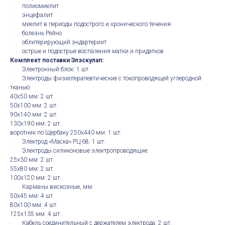
· полиомиелит
· энцефалит
· миелит в периоды подострого и хронического течения
· болезнь Рейно
· облитерирующий эндартериит
· острые и подострые воспаления матки и придатков
Комплект поставки Элэскулап:
· Электронный блок: 1 шт.
· Электроды физиотерапевтические с токопроводящей углеродной
тканью:
40х50 мм: 2 шт.
50х100 мм: 2 шт.
90х140 мм: 2 шт.
130х190 мм: 2 шт.
воротник по Щербаку 250х440 мм: 1 шт.
· Электрод «Маска» РЦ 68: 1 шт.
· Электроды силиконовые электропроводящие:
25х30 мм: 2 шт.
55х80 мм: 2 шт.
100х120 мм: 2 шт.
· Карманы вискозные, мм:
50х45 мм: 4 шт.
80х100 мм: 4 шт.
125х135 мм: 4 шт.
· Кабель соединительный с держателем электрода: 2 шт.