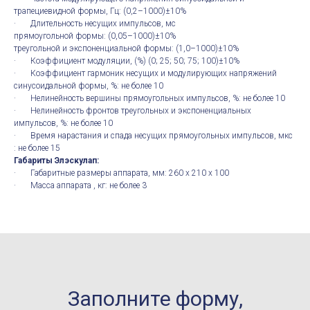
трапециевидной формы, Гц: (0,2–1000)±10%
· Длительность несущих импульсов, мс
прямоугольной формы: (0,05–1000)±10%
треугольной и экспоненциальной формы: (1,0–1000)±10%
· Коэффициент модуляции, (%) (0; 25; 50; 75; 100)±10%
· Коэффициент гармоник несущих и модулирующих напряжений
синусоидальной формы, %: не более 10
· Нелинейность вершины прямоугольных импульсов, %: не более 10
· Нелинейность фронтов треугольных и экспоненциальных
импульсов, %: не более 10
· Время нарастания и спада несущих прямоугольных импульсов, мкс
: не более 15
Габариты Элэскулап:
· Габаритные размеры аппарата, мм: 260 х 210 х 100
· Масса аппарата , кг: не более 3
Заполните форму,