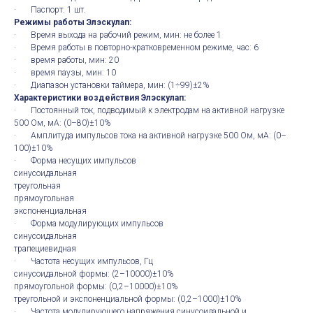
· Паспорт: 1 шт.
Режимы работы Элэскулап:
· Время выхода на рабочий режим, мин: не более 1
· Время работы в повторно-кратковременном режиме, час: 6
· время работы, мин: 20
· время паузы, мин: 10
· Диапазон установки таймера, мин: (1÷99)±2%
Характеристики воздействия Элэскулап:
· Постоянный ток, подводимый к электродам на активной нагрузке
500 Ом, мА: (0–80)±10%
· Амплитуда импульсов тока на активной нагрузке 500 Ом, мА: (0–
100)±10%
· Форма несущих импульсов
синусоидальная
треугольная
прямоугольная
экспоненциальная
· Форма модулирующих импульсов
синусоидальная
трапециевидная
· Частота несущих импульсов, Гц
синусоидальной формы: (2–10000)±10%
прямоугольной формы: (0,2–10000)±10%
треугольной и экспоненциальной формы: (0,2–1000)±10%
· Частота модулирующего напряжения синусоидальной и