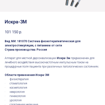
Искра-3М
101 150
р.
Вид МИ: 181070 Система физиотерапевтическая для
электростимуляции, с питанием от сети
Страна производства: Россия
Аппарат для местной дарсонвализации
Искра-3м
предназначен для
лечебного воздействия высокочастотным импульсным током на
процедурные поля пациента при различных патологических состояниях.
Области применения Искра-3М
· физиотерапия
· стоматология
· косметология
· неврология
· гинекология
· урология
· спортивная медицина