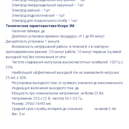
· Электрод геморроидальный внутренний – 1шт.
· Электрод геморроидальный наружный – 1шт.
· Электрод шейный – 1шт.
· Электрод андрологический – 1шт.
· Электрод для позвоночного столба – 1шт.
Технические характеристики Искра-3М:
· Наличие таймера: да
· Диапазон установки времени процедуры: от 1 до 99 минут.
Дискретность установки 1 минута.
· Возможность непрерывной работы: в течение 8 ч в повторно-
кратковременном режиме - 20 минут работа, 10 минут перерыв (нулевой
выходной ток) без отключения от сети
· Частота следования импульсов высокочастотных колебаний: 100 Гц ±
20%.
· Наибольший эффективный выходной ток на эквиваленте нагрузки:
25 мА ± 30%.
· Регулировка выходного тока: от нулевого значения до максимального
· Индикация включения выходного тока: да
· Мощность при номинальном напряжении: не более 25 ВА.
· Напряжение: 220 ± 22 В, частота 50 + 0,5 Гц
· Размер: 290х214х90 мм
· Средний срок службы аппарата до списания: не менее 5 лет
· Вес: 3 кг