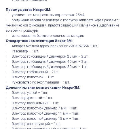
Преимущества Искра-3М:
· увеличенная мощность выходного тока: 25мА;
· соединение кабеля резонатора с корпусом аппарата через разъем с
механической фиксацией, предотвращающий случайное выдергивание
во время процедуры;
· использование большого количества методик.
Стандартная комплектация Искра-3М:
· Аппарат местной дарсонвализации «ИСКРА-3М» -1шт.
· Резонатор – 1шт.
· Электрод грибовидный диаметром 25 мм – 2шт.
· Электрод грибовидный диаметром 40 мм – 2шт.
· Электрод грибовидный диаметром 50 мм – 1шт.
· Электрод гребешковый – 2шт.
· Электрод полостной – 1шт.
· Руководство по эксплуатации – 1шт.
Дополнительная комплектация Искра-3М:
· Электрод ушной – 1шт.
· Электрод десенный – 1шт.
· Электрод вагинальный – 1шт.
· Электрод полостной диаметр 7 мм – 1шт.
· Электрод полостной диаметр 11 мм – 1шт.
· Электрод полостной диаметр 15 мм – 1шт.
· Электрод озонирующий – 1шт.