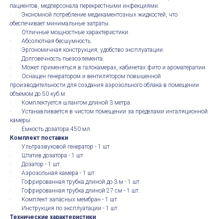
пациентов, медперсонала перекрестными инфекциями.
· Экономной потребление медикаментозных жидкостей, что
обеспечивает минимальные затраты.
· Отличные мощностные характеристики.
· Абсолютная бесшумность.
· Эргономичная конструкция, удобство эксплуатации.
· Долговечность пьезоэлемента.
· Может применяться в галокамерах, кабинетах фито и ароматерапии.
· Оснащен генератором и вентилятором повышенной
производительности для создания аэрозольного облака в помещении
объемом до 50 куб.м.
· Комплектуется шлангом длиной 3 метра.
· Устанавливается в чистом помещении за пределами ингаляционной
камеры.
· Емкость дозатора 450 мл.
Комплект поставки
· Ультразвуковой генератор - 1 шт.
· Штатив дозатора - 1 шт.
· Дозатор - 1 шт.
· Аэрозольная камера - 1 шт.
· Гофрированная трубка длиной до 3 м - 1 шт.
· Гофрированная трубка длиной 27 см - 1 шт.
· Комплект запасных мембран - 1 шт.
· Инструкция по эксплуатации - 1 шт.
Технические характеристики