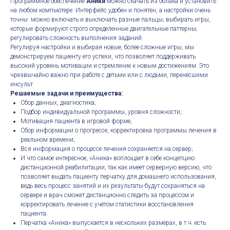
Программное обеспечение
Аники
можно скачать из облака и установить
на любом компьютере. Интерфейс удобен и понятен, а настройки очень
точны: можно включать и выключать разные пальцы; выбирать игры,
которые формируют строго определенные двигательные паттерны;
регулировать сложность выполнения заданий.
Регулируя настройки и выбирая новые, более сложные игры, мы
демонстрируем пациенту его успехи, что позволяет поддерживать
высокий уровень мотивации и стремление к новым достижениям. Это
чрезвычайно важно при работе с детьми или с людьми, перенесшими
инсульт.
Решаемые задачи и преимущества:
Сбор данных, диагностика;
Подбор индивидуальной программы, уровня сложности;
Мотивация пациента в игровой форме;
Сбор информации о прогрессе, корректировка программы лечения в
реальном времени;
Вся информация о процессе лечения сохраняется на сервер;
И что самое интересное, «Аника» воплощает в себе концепцию
дистанционной реабилитации, так как имеет серверную версию, что
позволяет выдать пациенту перчатку для домашнего использования,
ведь весь процесс занятий и их результаты будут сохраняться на
сервере и врач сможет дистанционно следить за процессом и
корректировать лечение с учётом статистики восстановления
пациента.
Перчатка «Аника» выпускается в нескольких размерах, в т.ч. есть