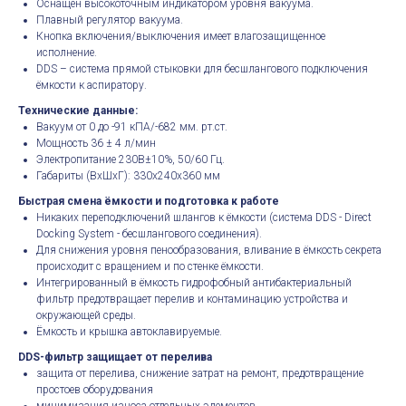
Оснащен высокоточным индикатором уровня вакуума.
Плавный регулятор вакуума.
Кнопка включения/выключения имеет влагозащищенное
исполнение.
DDS – система прямой стыковки для бесшлангового подключения
ёмкости к аспиратору.
Технические данные:
Вакуум от 0 до -91 кПА/-682 мм. рт.ст.
Мощность 36 ± 4 л/мин
Электропитание 230В±10%, 50/60 Гц.
Габариты (ВхШхГ): 330х240х360 мм
Быстрая смена ёмкости и подготовка к работе
Никаких переподключений шлангов к ёмкости (система DDS - Direct
Docking System - бесшлангового соединения).
Для снижения уровня пенообразования, вливание в ёмкость секрета
происходит с вращением и по стенке ёмкости.
Интегрированный в ёмкость гидрофобный антибактериальный
фильтр предотвращает перелив и контаминацию устройства и
окружающей среды.
Ёмкость и крышка автоклавируемые.
DDS-фильтр защищает от перелива
защита от перелива, снижение затрат на ремонт, предотвращение
простоев оборудования