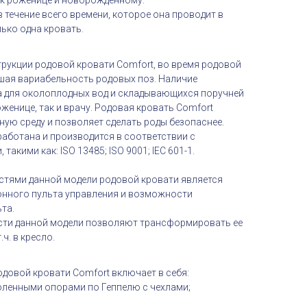
 к роженице и новорожденному.
в течение всего времени, которое она проводит в
ько одна кровать.
рукции родовой кровати Comfort, во время родовой
шая вариабельность родовых поз. Наличие
а для околоплодных вод и складывающихся поручней
енице, так и врачу. Родовая кровать Comfort
ую среду и позволяет сделать роды безопаснее.
работана и производится в соответствии с
акими как: ISO 13485; ISO 9001; IEC 601-1.
тями данной модели родовой кровати является
онного пульта управления и возможности
та.
сти данной модели позволяют трансформировать ее
ч. в кресло.
довой кровати Comfort включает в себя:
коленными опорами по Геппелю с чехлами;