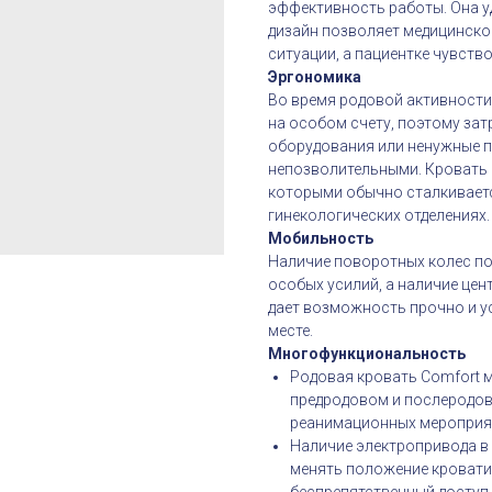
эффективность работы. Она у
дизайн позволяет медицинско
ситуации, а пациентке чувств
Эргономика
Во время родовой активности
на особом счету, поэтому за
оборудования или ненужные п
непозволительными. Кровать 
которыми обычно сталкиваетс
гинекологических отделениях.
Мобильность
Наличие поворотных колес по
особых усилий, а наличие це
дает возможность прочно и 
месте.
Многофункциональность
Родовая кровать Comfort м
предродовом и послеродово
реанимационных мероприя
Наличие электропривода в 
менять положение кровати