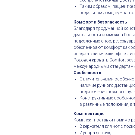
беспрепятственный доступ
Таким образом, пациентке 
родильном доме, нужна тол
Комфорт и безопасность
Благодаря продуманной конст
деятельности возможна боль
подколенных опор, резервуар
обеспечивают комфорт как рож
создает клинически эффективн
Родовая кровать Comfort раз
международными стандартами, т
Особенности
Отличительными особеннос
наличие ручного дистанци
подключения ножного пуль
Конструктивные особенно
в различные положения, в т.
Комплектация
Комплект поставки помимо ро
2 держателя для ног с под
2 упора для рук;