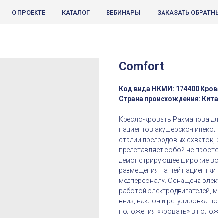
О ПРОЕКТЕ
КАТАЛОГ
ВЕБИНАРЫ
ЗАКАЗАТЬ ОБРАТН
Comfort
Код вида НКМИ: 174400 Кров
Страна происхождения: Кит
Кресло-кровать Рахманова дл
пациентов акушерско-гинекол
стадии предродовых схваток,
представляет собой не просто
демонстрирующее широкие во
размещения на ней пациентк
медперсоналу. Оснащена эле
работой электродвигателей, 
вниз, наклон и регулировка п
положения «кровать» в полож