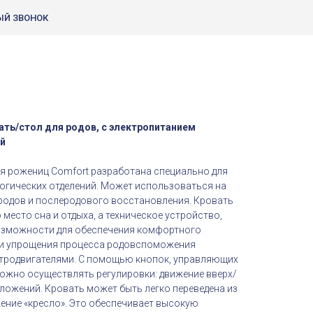
ЫЙ ЗВОНОК
ать/стол для родов, с электропитанием
ай
я рожениц Comfort разработана специально для
огических отделений. Может использоваться на
 родов и послеродового восстановления. Кровать
 место сна и отдыха, а техническое устройство,
зможности для обеспечения комфортного
и и упрощения процесса родовспоможения
ктродвигателями. С помощью кнопок, управляющих
можно осуществлять регулировки: движение вверх/
оложений. Кровать может быть легко переведена из
ение «кресло». Это обеспечивает высокую