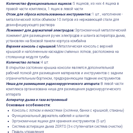
Количество функциональных ящиков:
5 ящиков, из них 4 ящика в
правой части комплекса, 1 ящик в левой части
Отсек для сброса использованных инструментов:
1 шт., наполнение -
металлический лоток объёмом 10 литров из нержавеющей стали для
дезинфицирующего раствора
Ложемент для держателей электродов:
Эргономичный металлический
ложемент для размещения ручек электродов и шланга аспиратора дыма,
установлен на боковой панели корпуса комбайна
Верхняя консоль с крышкой:
Металлическая консоль с верхней
крышкой и наполненным каскадом съёмных лотков, расположена на
столешнице модуля тумбы
Количество лотков:
4 шт.
В открытом состоянии крышка консоли является дополнительной
рабочей полкой для размещения материалов и инструментов с задним
ограничительным бортиком, предохраняющим падение инструментов.
Ниша для размещения радиохирургического аппарата:
В левой части
комплекса организована ниша для размещения радиохирургического
аппарата
Аспиратор дыма и газа встроенный
Основные особенности:
Консоль с лотком и емкостями (склянки, банки с крышкой, стаканы)
Функциональный держатель кабелей и шлангов
Эргономичные ящики для хранения инструментов (5 шт)
Система аспирации дыма ZERTS (3-х ступенчатая система очистки)
Педаль управления