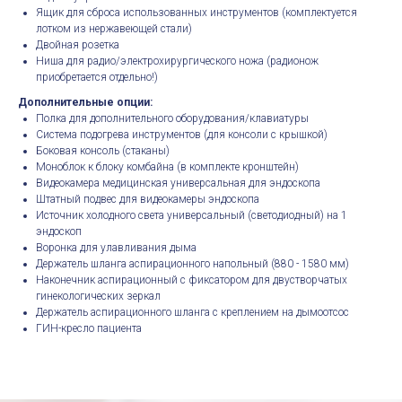
Ящик для сброса использованных инструментов (комплектуется
лотком из нержавеющей стали)
Двойная розетка
Ниша для радио/электрохирургического ножа (радионож
приобретается отдельно!)
Дополнительные опции:
Полка для дополнительного оборудования/клавиатуры
Система подогрева инструментов (для консоли с крышкой)
Боковая консоль (стаканы)
Моноблок к блоку комбайна (в комплекте кронштейн)
Видеокамера медицинская универсальная для эндоскопа
Штатный подвес для видеокамеры эндоскопа
Источник холодного света универсальный (светодиодный) на 1
эндоскоп
Воронка для улавливания дыма
Держатель шланга аспирационного напольный (880 - 1580 мм)
Наконечник аспирационный с фиксатором для двустворчатых
гинекологических зеркал
Держатель аспирационного шланга с креплением на дымоотсос
ГИН-кресло пациента