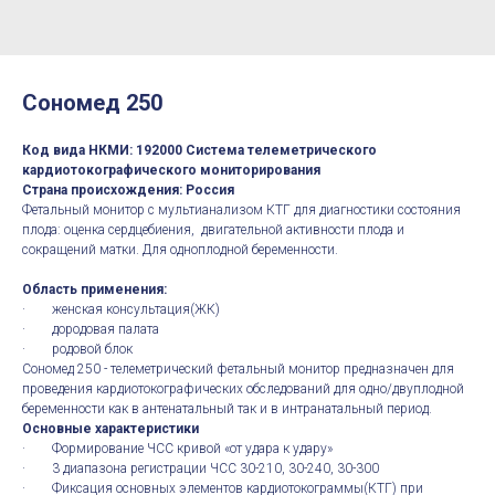
Сономед 250
Код вида НКМИ: 192000 Система телеметрического
кардиотокографического мониторирования
Страна происхождения: Россия
Фетальный монитор с мультианализом КТГ для диагностики состояния
плода: оценка сердцебиения, двигательной активности плода и
сокращений матки. Для одноплодной беременности.
Область применения:
· женская консультация(ЖК)
· дородовая палата
· родовой блок
Сономед 250 - телеметрический фетальный монитор предназначен для
проведения кардиотокографических обследований для одно/двуплодной
беременности как в антенатальный так и в интранатальный период.
Основные характеристики
· Формирование ЧСС кривой «от удара к удару»
· 3 диапазона регистрации ЧСС 30-210, 30-240, 30-300
· Фиксация основных элементов кардиотокограммы(КТГ) при