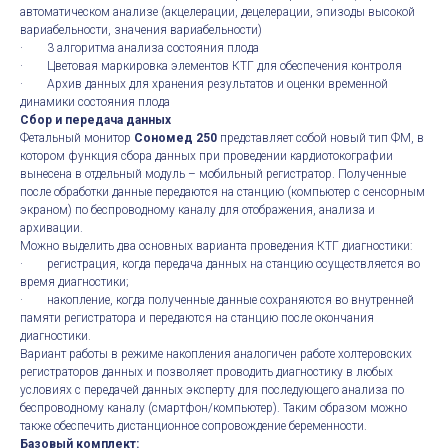
автоматическом анализе (акцелерации, децелерации, эпизоды высокой
вариабельности, значения вариабельности)
· 3 алгоритма анализа состояния плода
· Цветовая маркировка элементов КТГ для обеспечения контроля
· Архив данных для хранения результатов и оценки временной
динамики состояния плода
Сбор и передача данных
Фетальный монитор
Сономед 250
представляет собой новый тип ФМ, в
котором функция сбора данных при проведении кардиотокографии
вынесена в отдельный модуль – мобильный регистратор. Полученные
после обработки данные передаются на станцию (компьютер с сенсорным
экраном) по беспроводному каналу для отображения, анализа и
архивации.
Можно выделить два основных варианта проведения КТГ диагностики:
· регистрация, когда передача данных на станцию осуществляется во
время диагностики;
· накопление, когда полученные данные сохраняются во внутренней
памяти регистратора и передаются на станцию после окончания
диагностики.
Вариант работы в режиме накопления аналогичен работе холтеровских
регистраторов данных и позволяет проводить диагностику в любых
условиях с передачей данных эксперту для последующего анализа по
беспроводному каналу (смартфон/компьютер). Таким образом можно
также обеспечить дистанционное сопровождение беременности.
Базовый комплект: